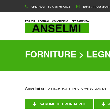
Chiamaci:
+39 045 7810526
Email:
info@anselmi
FORNITURE > LEG
Anselmi srl
fornisce legname di diverso tipo per i 
SAGOME-DI-GRONDA.PDF
SE