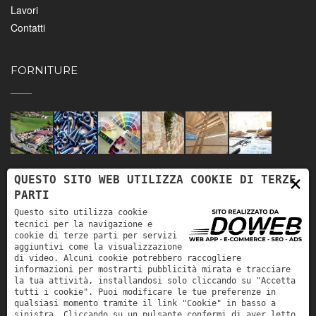
Lavori
Contatti
FORNITURE
×
QUESTO SITO WEB UTILIZZA COOKIE DI TERZE
CONTATTI
PARTI
Questo sito utilizza cookie
tecnici per la navigazione e
cookie di terze parti per servizi
Puoi trovarci ai seguenti contatti
aggiuntivi come la visualizzazione
Tel:
+39 045 7810526
di video. Alcuni cookie potrebbero raccogliere
informazioni per mostrarti pubblicità mirata e tracciare
Email:
info@anselmiedilizia.it
la tua attività, installandosi solo cliccando su "Accetta
tutti i cookie". Puoi modificare le tue preferenze in
qualsiasi momento tramite il link "Cookie" in basso a
sinistra. Cliccando su un pulsante confermi di aver letto