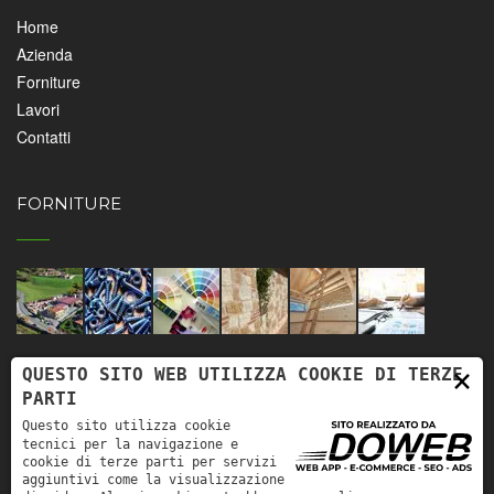
Home
Azienda
Forniture
Lavori
Contatti
FORNITURE
×
QUESTO SITO WEB UTILIZZA COOKIE DI TERZE
CONTATTI
PARTI
Questo sito utilizza cookie
tecnici per la navigazione e
cookie di terze parti per servizi
Puoi trovarci ai seguenti contatti
aggiuntivi come la visualizzazione
Tel:
+39 045 7810526